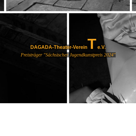
T
DAGADA-Theater-Verein
e.V.
Preisträger "Sächsischer Jugendkunstpreis 2024"